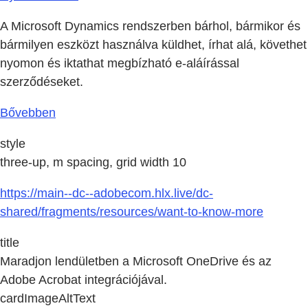
A Microsoft Dynamics rendszerben bárhol, bármikor és
bármilyen eszközt használva küldhet, írhat alá, követhet
nyomon és iktathat megbízható e-aláírással
szerződéseket.
Bővebben
style
three-up, m spacing, grid width 10
https://main--dc--adobecom.hlx.live/dc-
shared/fragments/resources/want-to-know-more
title
Maradjon lendületben a Microsoft OneDrive és az
Adobe Acrobat integrációjával.
cardImageAltText