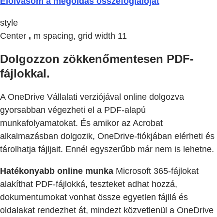
Elolvasom a megoldás összefoglalóját
style
Center
,
m spacing, grid width 11
Dolgozzon zökkenőmentesen PDF-
fájlokkal.
A OneDrive Vállalati verziójával online dolgozva
gyorsabban végezheti el a PDF-alapú
munkafolyamatokat. És amikor az Acrobat
alkalmazásban dolgozik, OneDrive-fiókjában elérheti és
tárolhatja fájljait. Ennél egyszerűbb már nem is lehetne.
Hatékonyabb online munka
Microsoft 365-fájlokat
alakíthat PDF-fájlokká, teszteket adhat hozzá,
dokumentumokat vonhat össze egyetlen fájllá és
oldalakat rendezhet át, mindezt közvetlenül a OneDrive