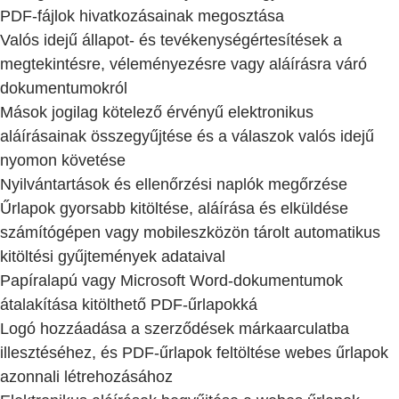
PDF-fájlok hivatkozásainak megosztása
Valós idejű állapot- és tevékenységértesítések a
megtekintésre, véleményezésre vagy aláírásra váró
dokumentumokról
Mások jogilag kötelező érvényű elektronikus
aláírásainak összegyűjtése és a válaszok valós idejű
nyomon követése
Nyilvántartások és ellenőrzési naplók megőrzése
Űrlapok gyorsabb kitöltése, aláírása és elküldése
számítógépen vagy mobileszközön tárolt automatikus
kitöltési gyűjtemények adataival
Papíralapú vagy Microsoft Word-dokumentumok
átalakítása kitölthető PDF-űrlapokká
Logó hozzáadása a szerződések márkaarculatba
illesztéséhez, és PDF-űrlapok feltöltése webes űrlapok
azonnali létrehozásához