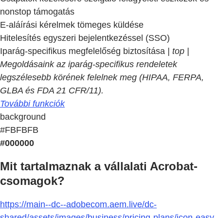
nonstop támogatás
E-aláírási kérelmek tömeges küldése
Hitelesítés egyszeri bejelentkezéssel (SSO)
Iparág-specifikus megfelelőség biztosítása
| top |
Megoldásaink az iparág-specifikus rendeletek
legszélesebb körének felelnek meg (HIPAA, FERPA,
GLBA és FDA 21 CFR/11).
További funkciók
background
#FBFBFB
#000000
Mit tartalmaznak a vállalati Acrobat-
csomagok?
https://main--dc--adobecom.aem.live/dc-
shared/assets/images/business/pricing-plans/icon-easy-