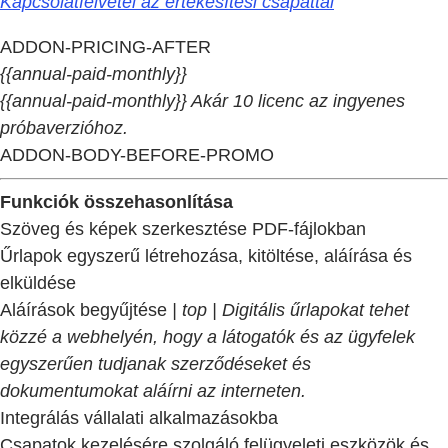
Kapcsolatfelvétel az értékesítési csapattal
ADDON-PRICING-AFTER
{{annual-paid-monthly}}
{{annual-paid-monthly}} Akár 10 licenc az ingyenes
próbaverzióhoz.
ADDON-BODY-BEFORE-PROMO
Funkciók összehasonlítása
Szöveg és képek szerkesztése PDF-fájlokban
Űrlapok egyszerű létrehozása, kitöltése, aláírása és
elküldése
Aláírások begyűjtése
| top | Digitális űrlapokat tehet
közzé a webhelyén, hogy a látogatók és az ügyfelek
egyszerűen tudjanak szerződéseket és
dokumentumokat aláírni az interneten.
Integrálás vállalati alkalmazásokba
Csapatok kezelésére szolgáló felügyeleti eszközök és