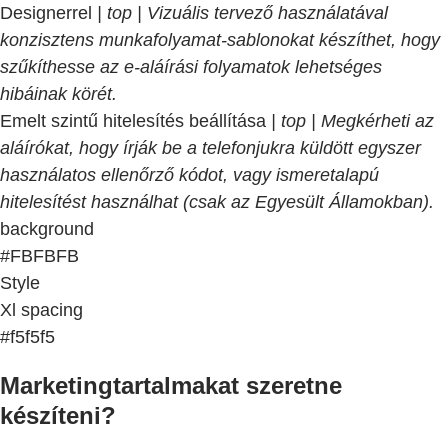
Designerrel
| top | Vizuális tervező használatával
konzisztens munkafolyamat-sablonokat készíthet, hogy
szűkíthesse az e-aláírási folyamatok lehetséges
hibáinak körét.
Emelt szintű hitelesítés beállítása
| top | Megkérheti az
aláírókat, hogy írják be a telefonjukra küldött egyszer
használatos ellenőrző kódot, vagy ismeretalapú
hitelesítést használhat (csak az Egyesült Államokban).
background
#FBFBFB
Style
Xl spacing
#f5f5f5
Marketingtartalmakat szeretne
készíteni?