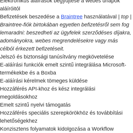
Elektronikus aláírások begyűjtése a webes űrlapok
aláíróitól
Befizetések beszedése a
Braintree
használatával
| top |
Braintree-fiók birtokában egyetlen befizetésről sem fog
lemaradni: beszedheti az ügyfelek szerződéses díjakra,
adományokra, webes megrendelésekre vagy más
célból érkezett befizetéseit.
Jelszó és biztonsági tanúsítvány megkövetelése
E-aláírási funkciók emelt szintű integrálása Microsoft-
termékekbe és a Boxba
E-aláírási kérelmek tömeges küldése
Hozzáférés API-khoz és kész integrálási
megoldásokhoz
Emelt szintű nyelvi támogatás
Hozzáférés speciális szerepkörökhöz és továbbítási
lehetőségekhez
Konzisztens folyamatok kidolgozása a Workflow