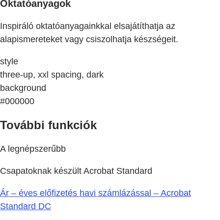
Oktatóanyagok
Inspiráló oktatóanyagainkkal elsajátíthatja az
alapismereteket vagy csiszolhatja készségeit.
style
three-up, xxl spacing, dark
background
#000000
További funkciók
A legnépszerűbb
Csapatoknak készült Acrobat Standard
Ár – éves előfizetés havi számlázással – Acrobat
Standard DC