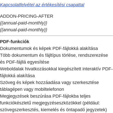
Kapcsolatfelvétel az értékesítési csapattal
ADDON-PRICING-AFTER
{{annual-paid-monthly}}
{{annual-paid-monthly}}
PDF-funkciók
Dokumentumok és képek PDF-fájlokká alakítása
Több dokumentum és fájltípus törlése, rendszerezése
és PDF-fájllá egyesítése
Weboldalak hivatkozásokkal kiegészített interaktív PDF-
fájlokká alakítása
Szöveg és képek hozzáadása vagy szerkesztése
táblagépen vagy mobiltelefonon
Megjegyzések beszúrása PDF-fájlokba teljes
funkciókészletű megjegyzéseszközökkel (például:
szövegszerkesztés, kiemelés és öntapadó jegyzetek)