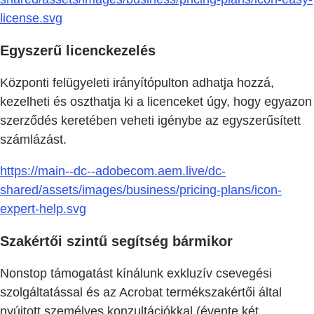
license.svg
Egyszerű licenckezelés
Központi felügyeleti irányítópulton adhatja hozzá,
kezelheti és oszthatja ki a licenceket úgy, hogy egyazon
szerződés keretében veheti igénybe az egyszerűsített
számlázást.
https://main--dc--adobecom.aem.live/dc-
shared/assets/images/business/pricing-plans/icon-
expert-help.svg
Szakértői szintű segítség bármikor
Nonstop támogatást kínálunk exkluzív csevegési
szolgáltatással és az Acrobat termékszakértői által
nyújtott személyes konzultációkkal (évente két