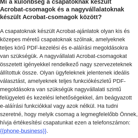
Mi a különbség a csapatoknak készült
Acrobat-csomagok és a nagyvállalatoknak
készült Acrobat-csomagok között?
A csapatoknak készült Acrobat-ajánlatok olyan kis és
közepes méretű csapatoknak szólnak, amelyeknek
teljes körű PDF-kezelési és e-aláírási megoldásokra
van szükségük. A nagyvállalati Acrobat-csomagokat
összetett igényekkel rendelkező nagy szervezeteknek
állítottuk össze. Olyan ügyfeleknek jelentenek ideális
választást, amelyeknek teljes funkciókészletű PDF-
megoldásokra van szükségük nagyvállalati szintű
felügyeleti és kezelési lehetőségekkel, ám beágyazott
e-aláírási funkciókkal vagy azok nélkül. Ha tudni
szeretné, hogy melyik csomag a legmegfelelőbb Önnek,
hívja értékesítési csapatunkat ezen a telefonszámon:
{{phone-business}}
.