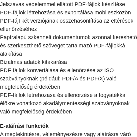
Jelszavas védelemmel ellátott PDF-fájlok készítése
PDF-fájlok létrehozása és exportálása mobileszközön
PDF-fájl két verziójának összehasonlítása az eltérések
ellenőrzéséhez
Papíralapú szkennelt dokumentumok azonnal kereshető
és szerkeszthető szöveget tartalmazó PDF-fájlokká
alakítása
Bizalmas adatok kitakarása
PDF-fájlok konvertálása és ellenőrzése az ISO-
szabványoknak (például: PDF/A és PDF/X) való
megfelelőség érdekében
PDF-fájlok létrehozása és ellenőrzése a fogyatékkal
élőkre vonatkozó akadálymentességi szabványoknak
való megfelelőség érdekében
E-aláírási funkciók
A megtekintésre, véleményezésre vagy aláírásra váró