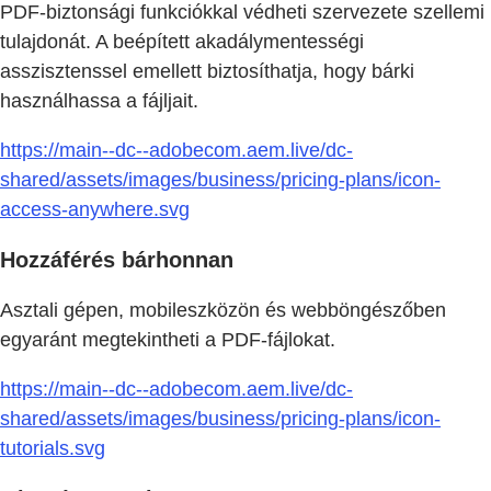
PDF-biztonsági funkciókkal védheti szervezete szellemi
tulajdonát. A beépített akadálymentességi
asszisztenssel emellett biztosíthatja, hogy bárki
használhassa a fájljait.
https://main--dc--adobecom.aem.live/dc-
shared/assets/images/business/pricing-plans/icon-
access-anywhere.svg
Hozzáférés bárhonnan
Asztali gépen, mobileszközön és webböngészőben
egyaránt megtekintheti a PDF-fájlokat.
https://main--dc--adobecom.aem.live/dc-
shared/assets/images/business/pricing-plans/icon-
tutorials.svg