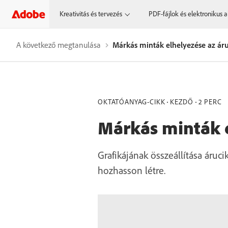
Kreativitás és tervezés
PDF-fájlok és elektronikus a
A következő megtanulása
Márkás minták elhelyezése az ár
OKTATÓANYAG-CIKK
KEZDŐ
2 PERC
Márkás minták 
Grafikájának összeállítása áruc
hozhasson létre.