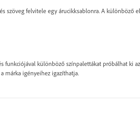
 és szöveg felvitele egy árucikksablonra. A különböző e
s funkciójával különböző színpalettákat próbálhat ki a
 a márka igényeihez igazíthatja.