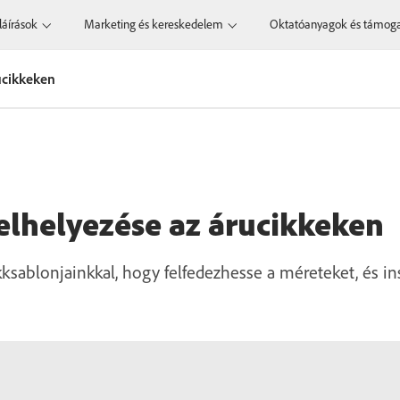
láírások
Marketing és kereskedelem
Oktatóanyagok és támog
ucikkeken
elhelyezése az árucikkeken
ikksablonjainkkal, hogy felfedezhesse a méreteket, és in