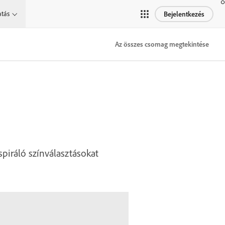
atás
Bejelentkezés
Az összes csomag megtekintése
spiráló színválasztásokat