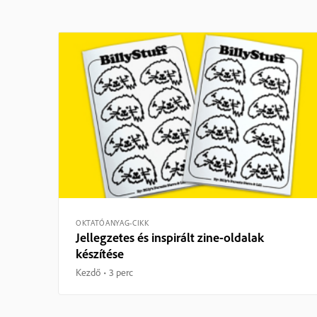
OKTATÓANYAG-CIKK
Jellegzetes és inspirált zine-oldalak
készítése
Kezdő
3 perc