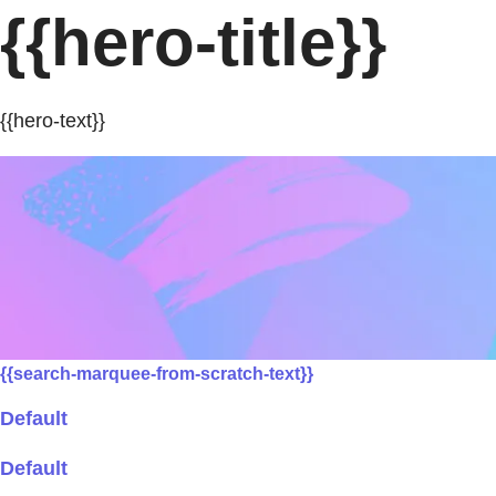
{{hero-title}}
{{hero-text}}
{{search-marquee-from-scratch-text}}
Default
Default