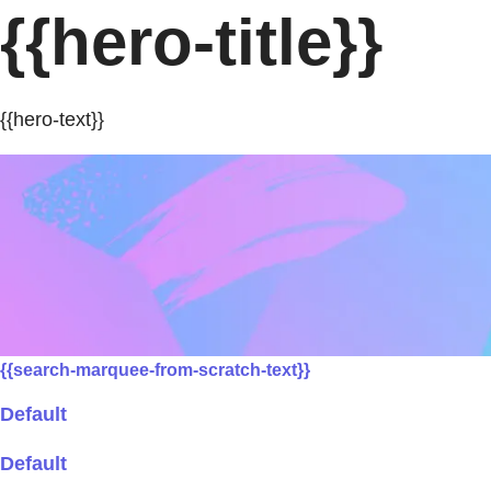
{{hero-title}}
{{hero-text}}
{{search-marquee-from-scratch-text}}
Default
Default