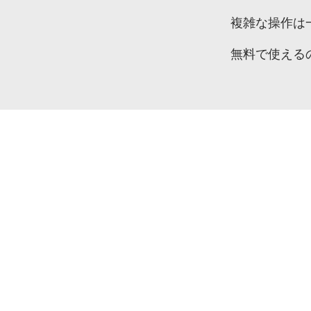
複雑な
操作は
無料で
使える