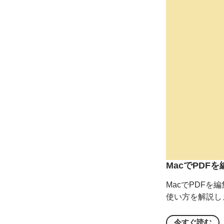
Macで
PDFを
Macで
PDFを
編
使い方を
解説し
今すぐ
読む