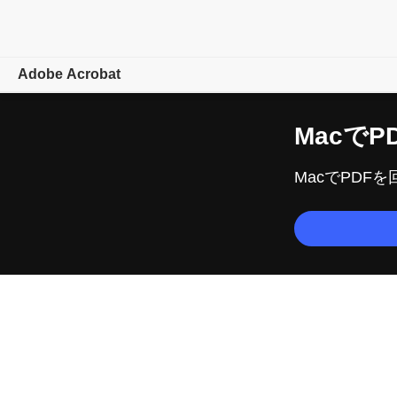
Adobe Acrobat
概要
Macで
P
機能
Macで
PDFを
モバイル
プランを
比較
オンラインツール
ラーニングとサポート
無料で
始める