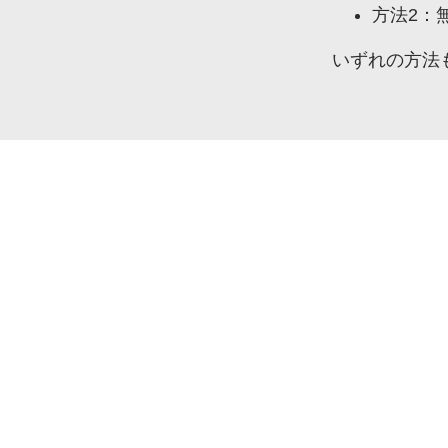
方法2：
いずれの
方法