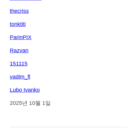
thecriss
tonktiti
ParinPIX
Razvan
151115
vadim_fl
Lubo Ivanko
2025년 10월 1일