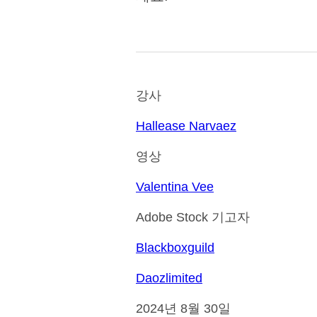
강사
Hallease Narvaez
영상
Valentina Vee
Adobe Stock 기고자
Blackboxguild
Daozlimited
2024년 8월 30일