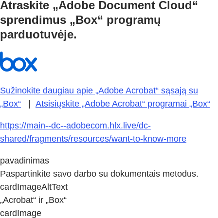
Atraskite „Adobe Document Cloud“
sprendimus „Box“ programų
parduotuvėje.
Sužinokite daugiau apie „Adobe Acrobat“ sąsają su
„Box“
|
Atsisiųskite „Adobe Acrobat“ programai „Box“
https://main--dc--adobecom.hlx.live/dc-
shared/fragments/resources/want-to-know-more
pavadinimas
Paspartinkite savo darbo su dokumentais metodus.
cardImageAltText
„Acrobat“ ir „Box“
cardImage