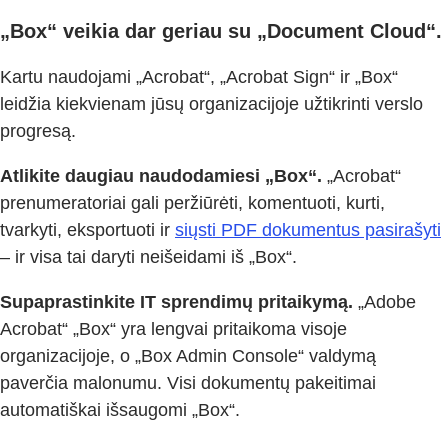
„Box“ veikia dar geriau su „Document Cloud“.
Kartu naudojami „Acrobat“, „Acrobat Sign“ ir „Box“
leidžia kiekvienam jūsų organizacijoje užtikrinti verslo
progresą.
Atlikite daugiau naudodamiesi „Box“.
„Acrobat“
prenumeratoriai gali peržiūrėti, komentuoti, kurti,
tvarkyti, eksportuoti ir
siųsti PDF dokumentus pasirašyti
– ir visa tai daryti neišeidami iš „Box“.
Supaprastinkite IT sprendimų pritaikymą.
„Adobe
Acrobat“ „Box“ yra lengvai pritaikoma visoje
organizacijoje, o „Box Admin Console“ valdymą
paverčia malonumu. Visi dokumentų pakeitimai
automatiškai išsaugomi „Box“.