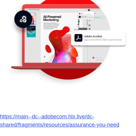
https://main--dc--adobecom.hlx.live/dc-
shared/fragments/resources/assurance-you-need