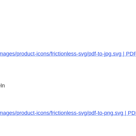
ages/product-icons/frictionless-svg/pdf-to-jpg.svg | PD
ln
mages/product-icons/frictionless-svg/pdf-to-png.svg | P