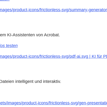
images/product-icons/frictionless-svg/summary-generat
m KI-Assistenten von Acrobat.
os testen
ages/product-icons/frictionless-svg/pdf-ai.svg | KI für 
eien intelligent und interaktiv.
s/images/product-icons/frictionless-svg/gen-presentati