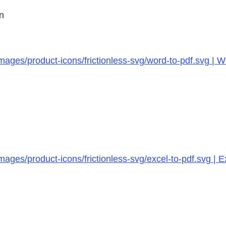
n
ages/product-icons/frictionless-svg/word-to-pdf.svg | W
ages/product-icons/frictionless-svg/excel-to-pdf.svg | E