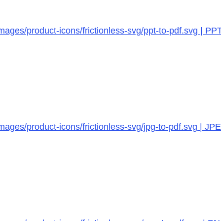
ages/product-icons/frictionless-svg/ppt-to-pdf.svg | PP
ages/product-icons/frictionless-svg/jpg-to-pdf.svg | JP