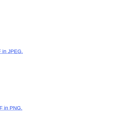
F in JPEG.
DF in PNG.