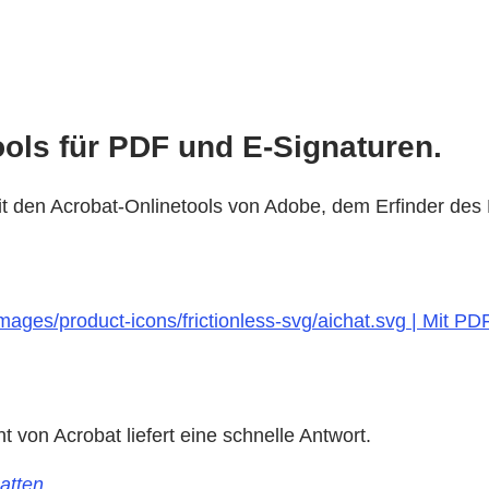
ools für PDF und E-Signaturen.
l mit den Acrobat-Onlinetools von Adobe, dem Erfinder de
ages/product-icons/frictionless-svg/aichat.svg | Mit PD
von Acrobat liefert eine schnelle Antwort.
atten