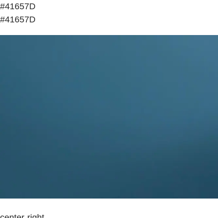
#41657D
#41657D
center-right