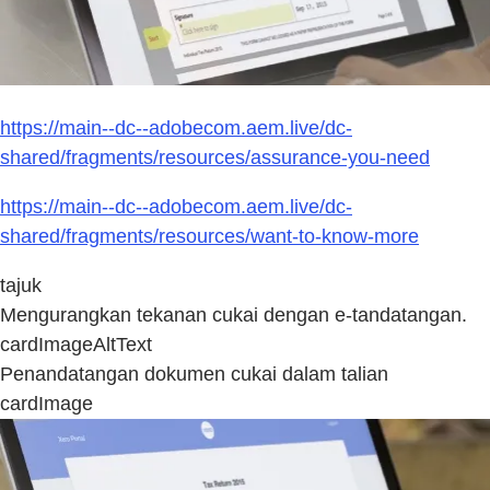
https://main--dc--adobecom.aem.live/dc-
shared/fragments/resources/assurance-you-need
https://main--dc--adobecom.aem.live/dc-
shared/fragments/resources/want-to-know-more
tajuk
Mengurangkan tekanan cukai dengan e-tandatangan.
cardImageAltText
Penandatangan dokumen cukai dalam talian
cardImage