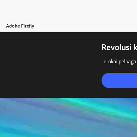
Adobe Firefly
Revolusi k
Overview
Jana
Terokai pelbaga
Edit
Mudah alih
Bandingkan Pelan