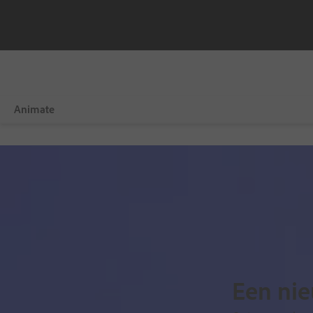
Animate
Overzicht
Nieuw
Leren en ondersteuning
Gratis proefversie
Nu kopen
Een nie