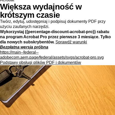
Większa wydajność w
krótszym czasie
Twórz, edytuj, udostępniaj i podpisuj dokumenty PDF przy
użyciu zaufanych narzędzi.
Wykorzystaj {{percentage-discount-acrobat-pro}} rabatu
na program Acrobat Pro przez pierwsze 3 miesiące. Tylko
dla nowych subskrybentów.
Sprawdź warunki
Bezpłatna wersja próbna
https://main--federal--
adobecom.aem.page/federal/assets/svgs/acrobat-pro.svg
Podstawy obsługi plików PDF i dokumentów