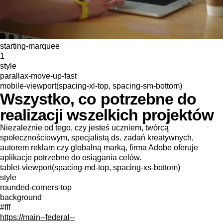
starting-marquee
1
style
parallax-move-up-fast
mobile-viewport(spacing-xl-top, spacing-sm-bottom)
Wszystko, co potrzebne do
realizacji wszelkich projektów
Niezależnie od tego, czy jesteś uczniem, twórcą
społecznościowym, specjalistą ds. zadań kreatywnych,
autorem reklam czy globalną marką, firma Adobe oferuje
aplikacje potrzebne do osiągania celów.
tablet-viewport(spacing-md-top, spacing-xs-bottom)
style
rounded-corners-top
background
#fff
https://main--federal--