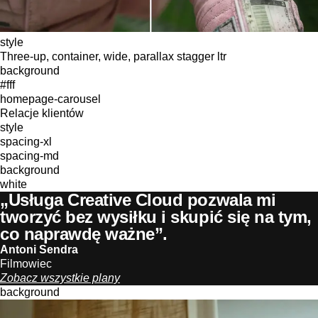
style
Three-up, container, wide, parallax stagger ltr
background
#fff
homepage-carousel
Relacje klientów
style
spacing-xl
spacing-md
background
white
„Usługa Creative Cloud pozwala mi
tworzyć bez wysiłku i skupić się na tym,
co naprawdę ważne”.
Antoni Sendra
Filmowiec
Zobacz wszystkie plany
background