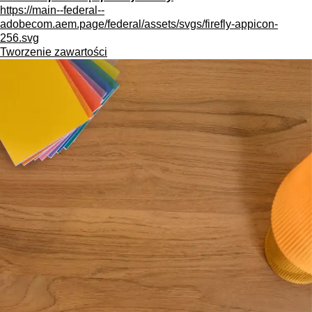
https://main--federal--
adobecom.aem.page/federal/assets/svgs/firefly-appicon-
256.svg
Tworzenie zawartości