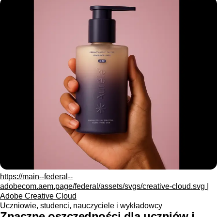
https://main--federal--
adobecom.aem.page/federal/assets/svgs/creative-cloud.svg |
Adobe Creative Cloud
Uczniowie, studenci, nauczyciele i wykładowcy
Znaczne oszczędności dla uczniów i