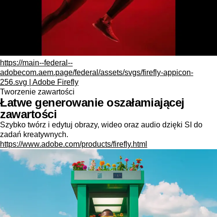
https://main--federal--
adobecom.aem.page/federal/assets/svgs/firefly-appicon-
256.svg | Adobe Firefly
Tworzenie zawartości
Łatwe generowanie oszałamiającej
zawartości
Szybko twórz i edytuj obrazy, wideo oraz audio dzięki SI do
zadań kreatywnych.
https://www.adobe.com/products/firefly.html