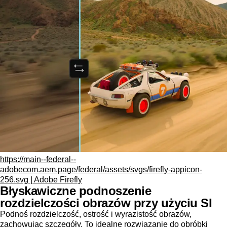
https://main--federal--
adobecom.aem.page/federal/assets/svgs/firefly-appicon-
256.svg | Adobe Firefly
Błyskawiczne podnoszenie
rozdzielczości obrazów przy użyciu SI
Podnoś rozdzielczość, ostrość i wyrazistość obrazów,
zachowując szczegóły. To idealne rozwiązanie do obróbki