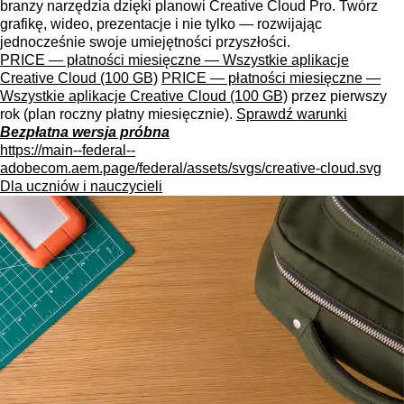
branzy narzędzia dzięki planowi Creative Cloud Pro. Twórz
grafikę, wideo, prezentacje i nie tylko — rozwijając
jednocześnie swoje umiejętności przyszłości.
PRICE — płatności miesięczne — Wszystkie aplikacje
Creative Cloud (100 GB)
PRICE — płatności miesięczne —
Wszystkie aplikacje Creative Cloud (100 GB)
przez pierwszy
rok (plan roczny płatny miesięcznie).
Sprawdź warunki
Bezpłatna wersja próbna
https://main--federal--
adobecom.aem.page/federal/assets/svgs/creative-cloud.svg
Dla uczniów i nauczycieli