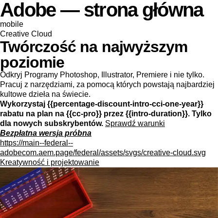
Adobe — strona główna
mobile
Creative Cloud
Twórczość na najwyższym
poziomie
Odkryj Programy Photoshop, Illustrator, Premiere i nie tylko.
Pracuj z narzędziami, za pomocą których powstają najbardziej
kultowe dzieła na świecie.
Wykorzystaj {{percentage-discount-intro-cci-one-year}}
rabatu na plan na {{cc-pro}} przez {{intro-duration}}. Tylko
dla nowych subskrybentów.
Sprawdź warunki
Bezpłatna wersja próbna
https://main--federal--
adobecom.aem.page/federal/assets/svgs/creative-cloud.svg
Kreatywność i projektowanie