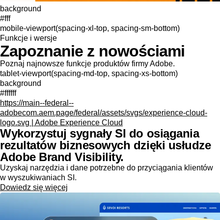
background
#fff
mobile-viewport(spacing-xl-top, spacing-sm-bottom)
Funkcje i wersje
Zapoznanie z nowościami
Poznaj najnowsze funkcje produktów firmy Adobe.
tablet-viewport(spacing-md-top, spacing-xs-bottom)
background
#ffffff
https://main--federal--
adobecom.aem.page/federal/assets/svgs/experience-cloud-
logo.svg | Adobe Experience Cloud
Wykorzystuj sygnały SI do osiągania
rezultatów biznesowych dzięki usłudze
Adobe Brand Visibility.
Uzyskaj narzędzia i dane potrzebne do przyciągania klientów
w wyszukiwaniach SI.
Dowiedz się więcej