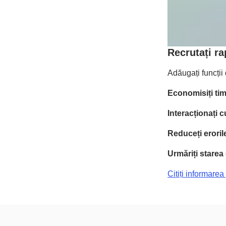
Recrutați r
Adăugați funcții
Economisiți tim
Interacționați c
Reduceți eroril
Urmăriți starea
Citiți informarea