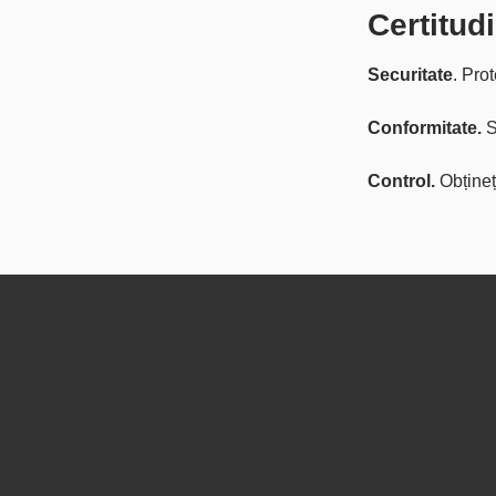
Certitud
Securitate
. Pro
Conformitate.
S
Control.
Obțineț