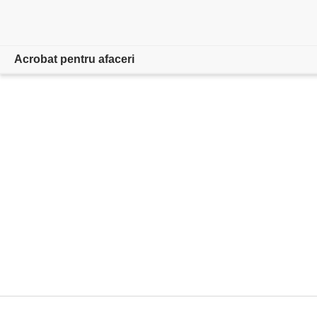
Acrobat pentru afaceri
Prezentare generală
Produse
Soluții
Resurse
Pentru administratori
Comparați planurile
Contactați echipa de vânzări