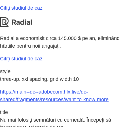
Citiți studiul de caz
Radial a economisit circa 145.000 $ pe an, eliminând
hârtiile pentru noii angajați.
Citiți studiul de caz
style
three-up, xxl spacing, grid width 10
https://main--dc--adobecom.hlx.live/dc-
shared/fragments/resources/want-to-know-more
title
Nu mai folosiți semnături cu cerneală. Începeți să