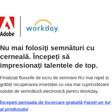
Nu mai folosiți semnături cu
cerneală. Începeți să
impresionați talentele de top.
Finalizați fluxurile de lucru de semnare RU mai rapid și
grăbiți recuperarea investiției cu cea mai cuprinzătoare
soluție de semnătură electronică pentru Workday.
Începeți perioada de încercare gratuită
Faceți un tur
al produsului