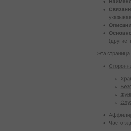
Наимено
Связанн
Параметры конфиденциальности
указывае
Описани
Основно
(другие 
Эта страница
Сторонни
Хра
Без
Фун
Слу
Аффилир
Часто за