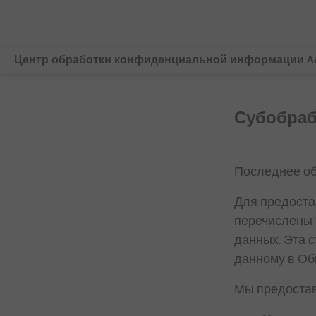
Центр обработки конфиденциальной информации A
Обзор
Субобраб
Политика конфиденциальности Adobe
Файлы cookie
Последнее обн
GDPR
Для предостав
перечислены 
CCPA
данных
. Эта
Правоохранительные учреждения
данному в Общ
Пользователи младшего возраста
Мы предоста
Свяжитесь с нами