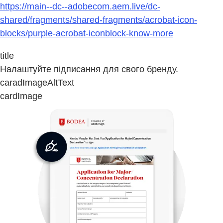
https://main--dc--adobecom.aem.live/dc-
shared/fragments/shared-fragments/acrobat-icon-
blocks/purple-acrobat-iconblock-know-more
title
Налаштуйте підписання для свого бренду.
caradImageAltText
cardImage