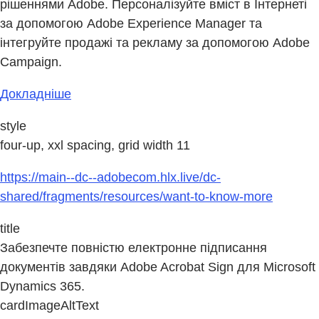
рішеннями Adobe. Персоналізуйте вміст в Інтернеті
за допомогою Adobe Experience Manager та
інтегруйте продажі та рекламу за допомогою Adobe
Campaign.
Докладніше
style
four-up, xxl spacing, grid width 11
https://main--dc--adobecom.hlx.live/dc-
shared/fragments/resources/want-to-know-more
title
Забезпечте повністю електронне підписання
документів завдяки Adobe Acrobat Sign для Microsoft
Dynamics 365.
cardImageAltText