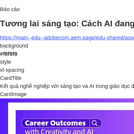
Báo cáo
Tương lai sáng tạo: Cách AI đang
https://main--edu--adobecom.aem.page/edu-shared/asse
background
#f8f8f8
style
xl-spacing
CardTitle
Kết quả nghề nghiệp với sáng tạo và AI trong giáo dục 
CardImage