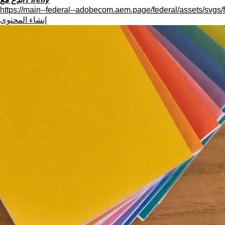
https://main--federal--adobecom.aem.page/federal/assets/svgs/f
إنشاء المحتوى