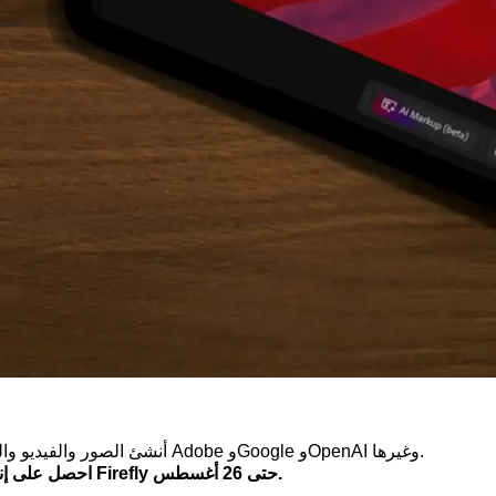
أنشئ الصور والفيديو والصوت والتصاميم وحرِّرها باستخدام أحدث نماذج الذكاء الاصطناعي من Adobe وGoogle وOpenAI وغيرها.
احصل على إنشاءات غير محدودة لنماذج محددة للسنة الأولى. ووفّر على أكبر خطط Firefly حتى 26 أغسطس.