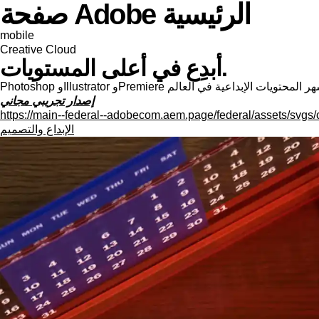
صفحة Adobe الرئيسية
mobile
Creative Cloud
أبدِع في أعلى المستويات.
إصدار تجريبي مجاني
https://main--federal--adobecom.aem.page/federal/assets/svgs/
الإبداع والتصميم