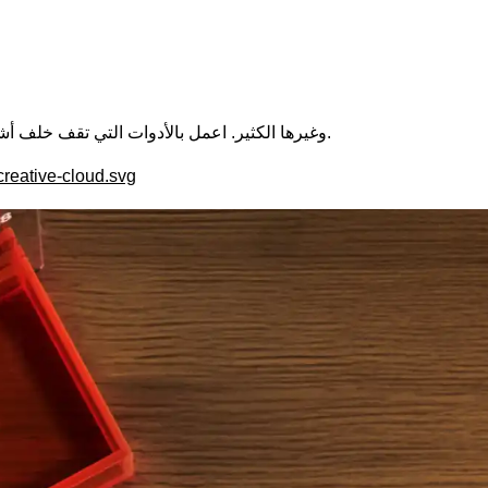
Photoshop وIllustrator وPremiere وغيرها الكثير. اعمل بالأدوات التي تقف خلف أشهر المحتويات الإبداعية في العالم.
creative-cloud.svg