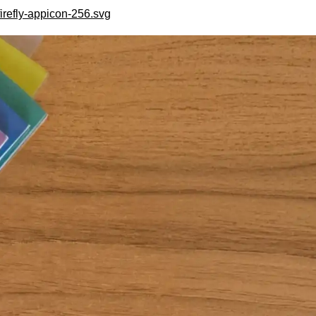
irefly-appicon-256.svg