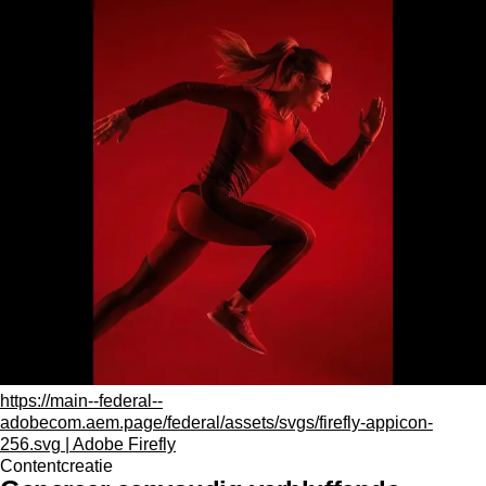
https://main--federal--
adobecom.aem.page/federal/assets/svgs/firefly-appicon-
256.svg | Adobe Firefly
Contentcreatie