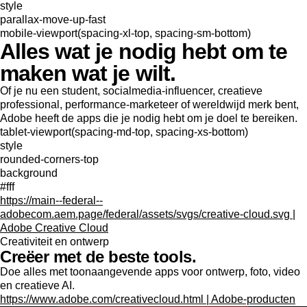
style
parallax-move-up-fast
mobile-viewport(spacing-xl-top, spacing-sm-bottom)
Alles wat je nodig hebt om te
maken wat je wilt.
Of je nu een student, socialmedia-influencer, creatieve
professional, performance-marketeer of wereldwijd merk bent,
Adobe heeft de apps die je nodig hebt om je doel te bereiken.
tablet-viewport(spacing-md-top, spacing-xs-bottom)
style
rounded-corners-top
background
#fff
https://main--federal--
adobecom.aem.page/federal/assets/svgs/creative-cloud.svg |
Adobe Creative Cloud
Creativiteit en ontwerp
Creëer met de beste tools.
Doe alles met toonaangevende apps voor ontwerp, foto, video
en creatieve AI.
https://www.adobe.com/creativecloud.html | Adobe-producten