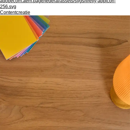
adobecom.aem.page/federal/assets/svgs/firefly-appicon-
256.svg
Contentcreatie