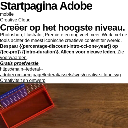
Startpagina Adobe
mobile
Creative Cloud
Creëer op het hoogste niveau.
Photoshop, Illustrator, Premiere en nog veel meer. Werk met de
tools achter de meest iconische creatieve content ter wereld.
Bespaar {{percentage-discount-intro-cci-one-year}} op
{{cc-pro}} {{intro-duration}}. Alleen voor nieuwe leden.
Zie
voorwaarden
.
Gratis proefversie
https://main--federal--
adobecom.aem.page/federal/assets/svgs/creative-cloud.svg
Creativiteit en ontwerp