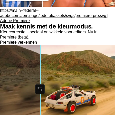
https://main--federal--
adobecom.aem.page/federal/assets/svgs/premiere-pro.svg |
Adobe Premiere
Maak kennis met de kleurmodus.
Kleurcorrectie, speciaal ontwikkeld voor editors. Nu in
Premiere (beta).
Premiere verkennen