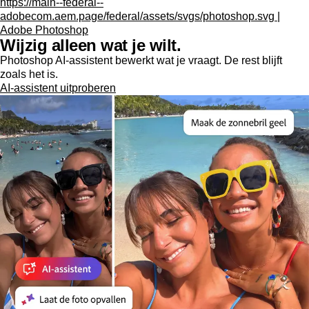
https://main--federal--
adobecom.aem.page/federal/assets/svgs/photoshop.svg |
Adobe Photoshop
Wijzig alleen wat je wilt.
Photoshop AI-assistent bewerkt wat je vraagt. De rest blijft
zoals het is.
AI-assistent uitproberen