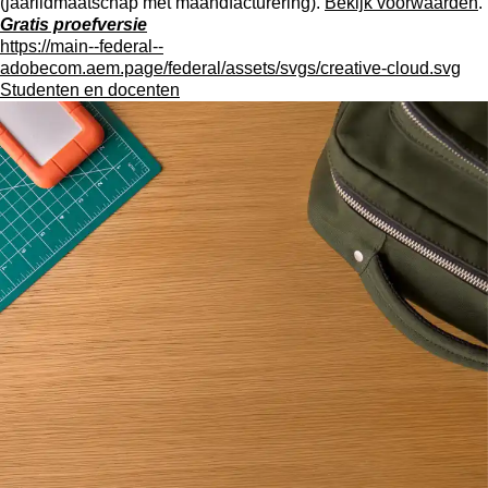
(jaarlidmaatschap met maandfacturering).
Bekijk voorwaarden
.
Gratis proefversie
https://main--federal--
adobecom.aem.page/federal/assets/svgs/creative-cloud.svg
Studenten en docenten