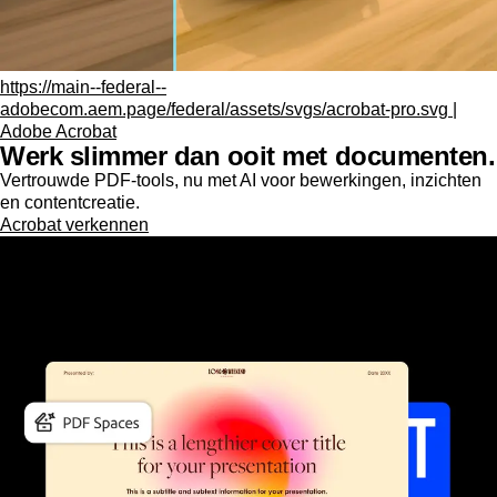
https://main--federal--
adobecom.aem.page/federal/assets/svgs/acrobat-pro.svg |
Adobe Acrobat
Werk slimmer dan ooit met documenten.
Vertrouwde PDF-tools, nu met AI voor bewerkingen, inzichten
en contentcreatie.
Acrobat verkennen