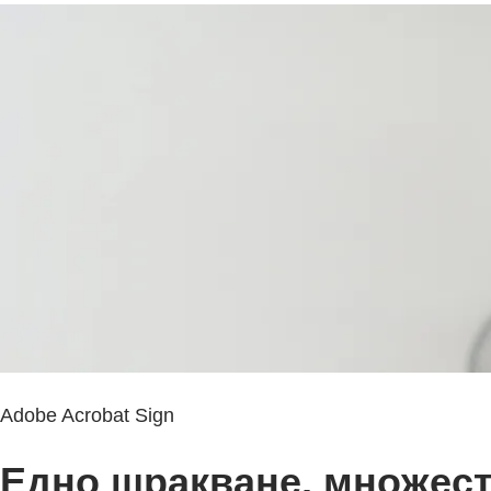
Adobe Acrobat Sign
Едно щракване, множест