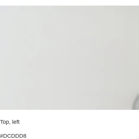
Top, left
#DCDDD8