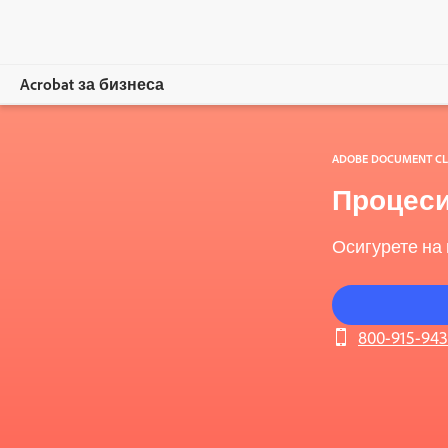
Acrobat за бизнеса
Общ преглед
ADOBE DOCUMENT 
Продукти
Процеси
Решения
Осигурете на
Ресурси
За администратори
800-915-94
Сравнете плановете
Свържете се с отдела за продажби