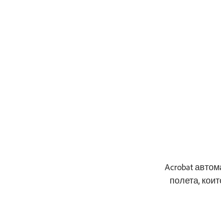
Купете сега
Acrobat авто
полета, кои