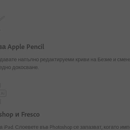
 Apple Pencil
ъздавате напълно редактируеми криви на Безие и смен
едно докосване.
hop и Fresco
на iPad. Слоевете във Photoshop се запазват, когато им