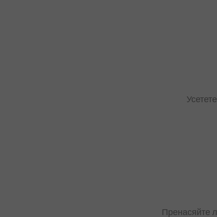
Усетете
Пренасяйте ле