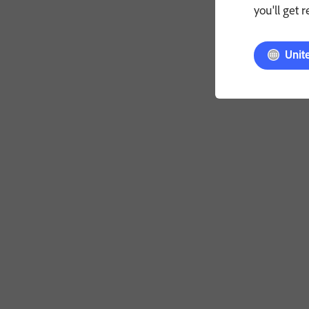
you'll get 
Unit