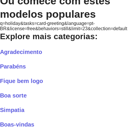
Ou comece com estes
modelos populares
q=holiday&tasks=card-greeting&language=pt-
BR&license=free&behaviors=still&limit=23&collection=default
Explore mais categorias:
Agradecimento
Parabéns
Fique bem logo
Boa sorte
Simpatia
Boas-vindas