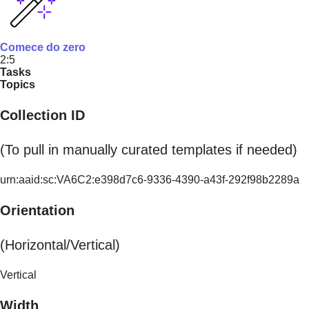
Comece do zero
2:5
Tasks
Topics
Collection ID
(To pull in manually curated templates if needed)
urn:aaid:sc:VA6C2:e398d7c6-9336-4390-a43f-292f98b2289a
Orientation
(Horizontal/Vertical)
Vertical
Width