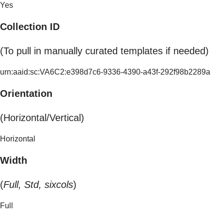
Yes
Collection ID
(To pull in manually curated templates if needed)
urn:aaid:sc:VA6C2:e398d7c6-9336-4390-a43f-292f98b2289a
Orientation
(Horizontal/Vertical)
Horizontal
Width
(
Full, Std, sixcols
)
Full