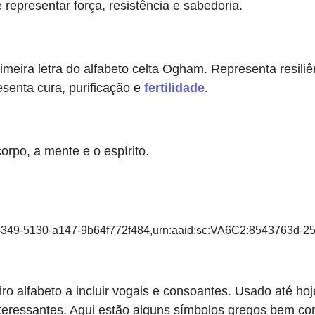
 representar força, resistência e sabedoria.
rimeira letra do alfabeto celta Ogham. Representa resili
senta cura, purificação e
fertilidade
.
orpo, a mente e o espírito.
5-4349-5130-a147-9b64f772f484,urn:aaid:sc:VA6C2:8543763d-
eiro alfabeto a incluir vogais e consoantes. Usado até ho
interessantes. Aqui estão alguns símbolos gregos bem co