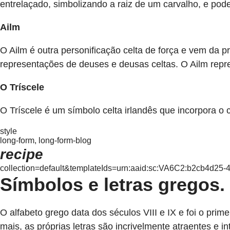
entrelaçado, simbolizando a raiz de um carvalho, e pode
Ailm
O Ailm é outra personificação celta de força e vem da p
representações de deuses e deusas celtas. O Ailm repre
O Tríscele
O Tríscele é um símbolo celta irlandês que incorpora o c
style
long-form, long-form-blog
recipe
collection=default&templateIds=urn:aaid:sc:VA6C2:b2cb4d2
Símbolos e letras gregos.
O alfabeto grego data dos séculos VIII e IX e foi o prim
mais, as próprias letras são incrivelmente atraentes e 