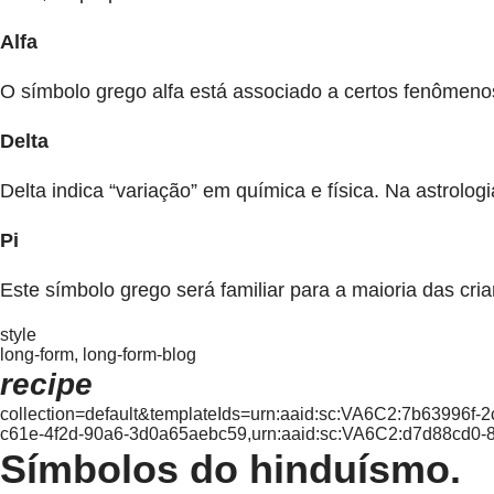
Alfa
O símbolo grego alfa está associado a certos fenômeno
Delta
Delta indica “variação” em química e física. Na astrolo
Pi
Este símbolo grego será familiar para a maioria das cri
style
long-form, long-form-blog
recipe
collection=default&templateIds=urn:aaid:sc:VA6C2:7b63996f
c61e-4f2d-90a6-3d0a65aebc59,urn:aaid:sc:VA6C2:d7d88cd0-
Símbolos do hinduísmo.