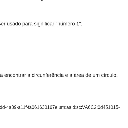
r usado para significar “número 1”.
 encontrar a circunferência e a área de um círculo.
7dd-4a89-a11f-fa061630167e,urn:aaid:sc:VA6C2:0d451015-