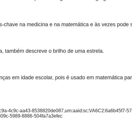
s-chave na medicina e na matemática e às vezes pode se
gia, também descreve o brilho de uma estrela.
anças em idade escolar, pois é usado em matemática para
-2c9a-4c9c-aa43-8538820de087,urn:aaid:sc:VA6C2:6a6b45f7-5
809c-5989-8886-504fa7a3efec