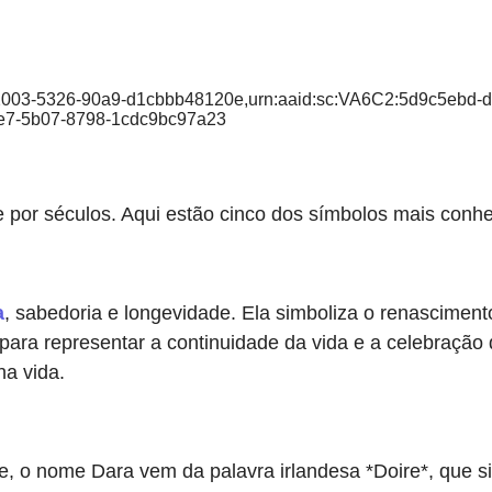
1-2003-5326-90a9-d1cbbb48120e,urn:aaid:sc:VA6C2:5d9c5ebd-
ee7-5b07-8798-1cdc9bc97a23
e por séculos. Aqui estão cinco dos símbolos mais conhe
a
, sabedoria e longevidade. Ela simboliza o renascimen
a para representar a continuidade da vida e a celebraç
a vida.
de, o nome Dara vem da palavra irlandesa *Doire*, que s