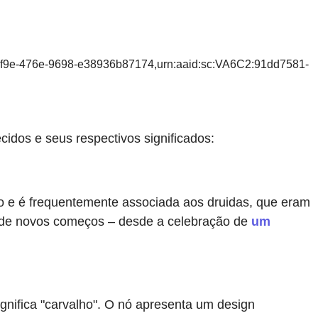
df9e-476e-9698-e38936b87174,urn:aaid:sc:VA6C2:91dd7581-
cidos e seus respectivos significados:
to e é frequentemente associada aos druidas, que eram
ão de novos começos – desde a celebração de
um
ignifica "carvalho". O nó apresenta um design