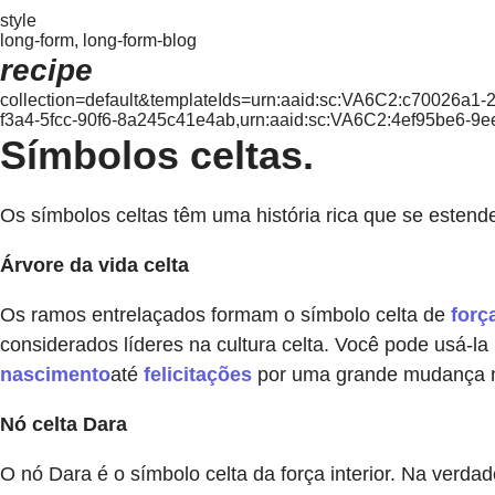
style
long-form, long-form-blog
recipe
collection=default&templateIds=urn:aaid:sc:VA6C2:c70026a
f3a4-5fcc-90f6-8a245c41e4ab,urn:aaid:sc:VA6C2:4ef95be6-9
Símbolos celtas.
Os símbolos celtas têm uma história rica que se estend
Árvore da vida celta
Os ramos entrelaçados formam o símbolo celta de
forç
considerados líderes na cultura celta. Você pode usá-l
nascimento
até
felicitações
por uma grande mudança n
Nó celta Dara
O nó Dara é o símbolo celta da força interior. Na verda