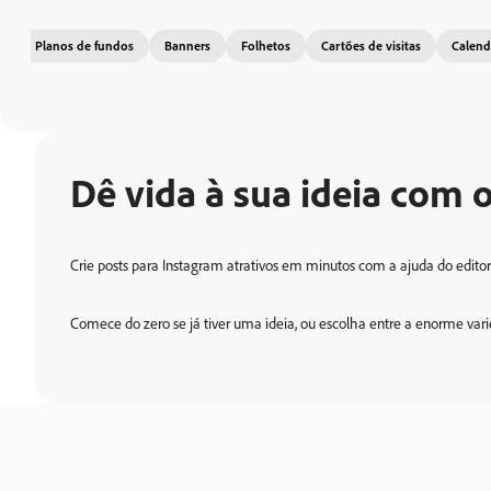
Planos de fundos
Banners
Folhetos
Cartões de visitas
Calend
Dê vida à sua ideia com 
Crie posts para Instagram atrativos em minutos com a ajuda do edito
Comece do zero se já tiver uma ideia, ou escolha entre a enorme vari