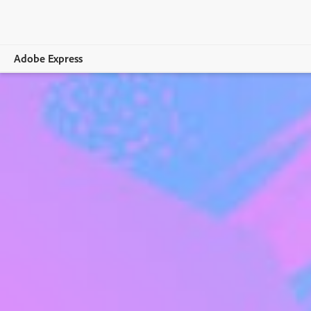
Adobe Express
Visão geral
Criação
Edição
Empresas
Educação
Planos