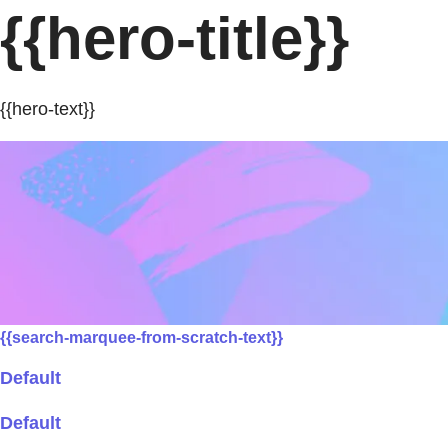
{{hero-title}}
{{hero-text}}
{{search-marquee-from-scratch-text}}
Default
Default