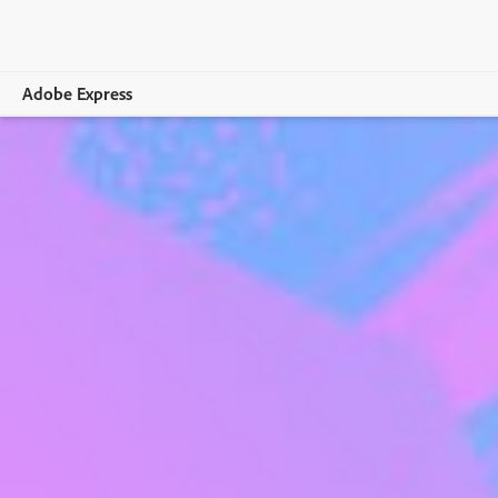
Adobe Express
Visão geral
Criação
Edição
Empresas
Educação
Planos