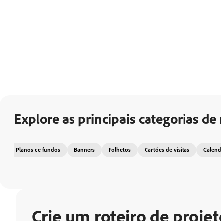
Explore as principais categorias de
Planos de fundos
Banners
Folhetos
Cartões de visitas
Calend
Crie um roteiro de proje