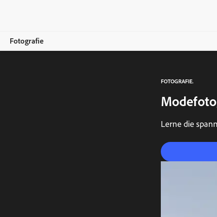
Fotografie
Übersicht
FOTOGRAFIE.
Training und Support
Modefotog
Foto-Tipps
Lerne die spann
Inspirationen und Ideen
Abos vergleichen
Jetzt kaufen
Kostenlos testen