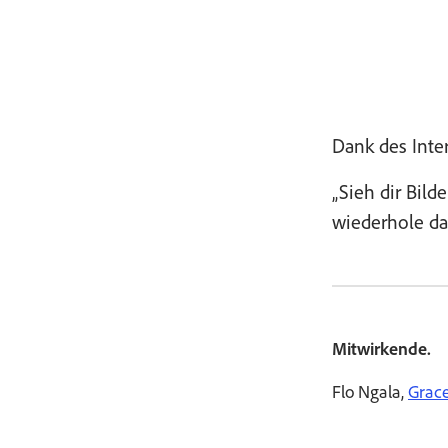
Dank des Inter
„Sieh dir Bil
wiederhole das
Mitwirkende.
Flo Ngala,
Grace