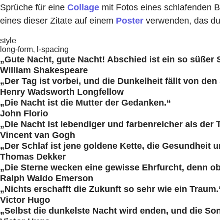
Sprüche für eine
Collage
mit Fotos eines schlafenden 
eines dieser Zitate auf einem
Poster
verwenden, das du
style
long-form, l-spacing
„Gute Nacht, gute Nacht! Abschied ist ein so süßer 
William Shakespeare
„Der Tag ist vorbei, und die Dunkelheit fällt von de
Henry Wadsworth Longfellow
„Die Nacht ist die Mutter der Gedanken.“
John Florio
„Die Nacht ist lebendiger und farbenreicher als der 
Vincent van Gogh
„Der Schlaf ist jene goldene Kette, die Gesundhei
Thomas Dekker
„Die Sterne wecken eine gewisse Ehrfurcht, denn ob
Ralph Waldo Emerson
„Nichts erschafft die Zukunft so sehr wie ein Traum.
Victor Hugo
„Selbst die dunkelste Nacht wird enden, und die So