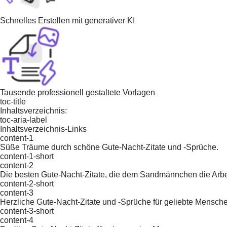
Schnelles Erstellen mit generativer KI
Tausende professionell gestaltete Vorlagen
toc-title
Inhaltsverzeichnis:
toc-aria-label
Inhaltsverzeichnis-Links
content-1
Süße Träume durch schöne Gute-Nacht-Zitate und -Sprüche.
content-1-short
content-2
Die besten Gute-Nacht-Zitate, die dem Sandmännchen die Arbeit
content-2-short
content-3
Herzliche Gute-Nacht-Zitate und -Sprüche für geliebte Mensch
content-3-short
content-4