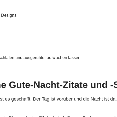
e Designs.
 schlafen und ausgeruhter aufwachen lassen.
 Gute-Nacht-Zitate und -
t es geschafft. Der Tag ist vorüber und die Nacht ist d