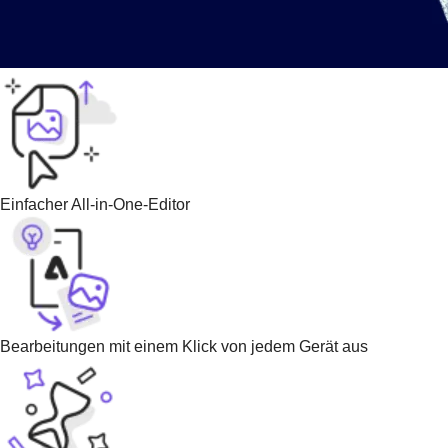
Einfacher All-in-One-Editor
Bearbeitungen mit einem Klick von jedem Gerät aus