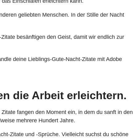
r das Einschlafen erleichtern kann.
anderen geliebten Menschen. In der Stille der Nacht
itate besänftigen den Geist, damit wir endlich zur
le deine Lieblings-Gute-Nacht-Zitate mit Adobe
 die Arbeit erleichtern.
e Zitate fangen den Moment ein, in dem du sanft in den
eilweise mehrere Hundert Jahre.
ht-Zitate und -Sprüche. Vielleicht suchst du schöne