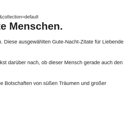
&collection=default
bte Menschen.
. Diese ausgewählten Gute-Nacht-Zitate für Liebende
enkst darüber nach, ob dieser Mensch gerade auch den
me Botschaften von süßen Träumen und großer