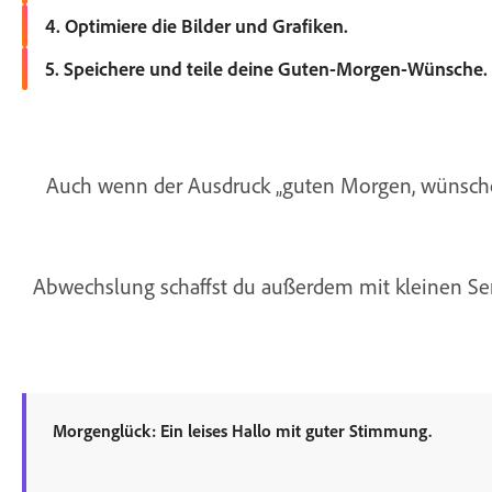
Kopiere deine ausgewählten Guten-Morgen-Wünsche und habe Sp
4. Optimiere die Bilder und Grafiken.
Tausche Bilder aus, füge Rahmen und Filter hinzu, setze einen
5. Speichere und teile deine Guten-Morgen-Wünsche.
Lade deine Dateien herunter, um sie auszudrucken oder direkt
Auch wenn der Ausdruck „guten Morgen, wünsche di
Abwechslung schaffst du außerdem mit kleinen Seri
Morgenglück: Ein leises Hallo mit guter Stimmung.