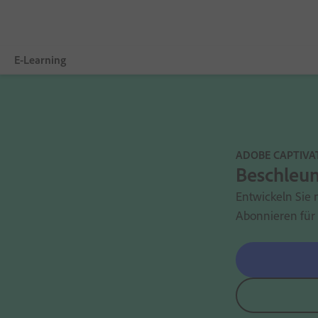
E-Learning
Übersicht
Adobe Captivate
ADOBE CAPTIVA
Funktionen
Beschleun
Entwickeln Sie 
Jetzt kaufen
Abonnieren für
Training und Support
Vertrieb kontaktieren
Auf der Suche nach LMS?