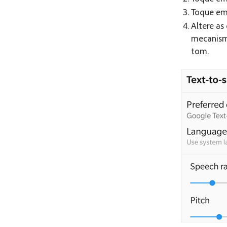
Toque e
Altere as
mecanismo
tom.