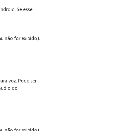
Android. Se esse
u não for exibido).
para voz. Pode ser
 áudio do
u não for exibido).