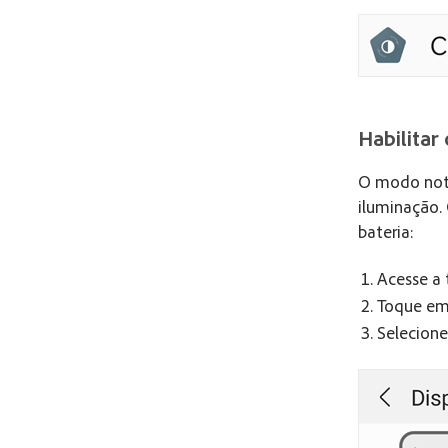
Habilitar
O modo notu
iluminação.
bateria:
Acesse a 
Toque e
Selecion