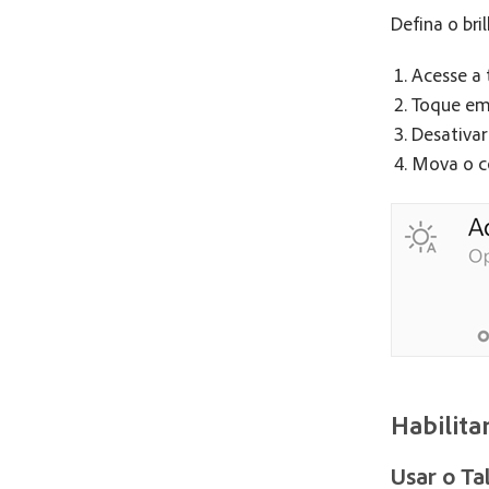
Defina o bri
Acesse a 
Toque e
Desativar
Mova o co
Habilita
Usar o Ta