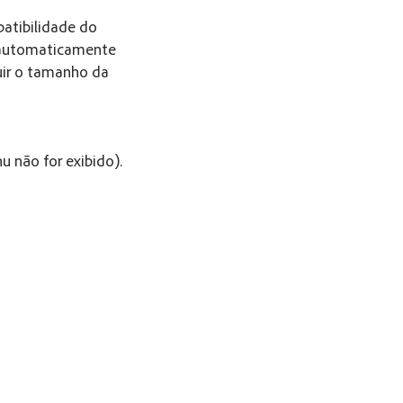
patibilidade do
a automaticamente
uir o tamanho da
u não for exibido).