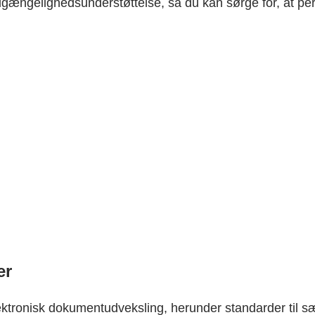
lgængelighedsunderstøttelse, så du kan sørge for, at per
er
tronisk dokumentudveksling, herunder standarder til særl