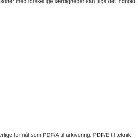
soner med forskellige færdigheder kan tilgå det indhold,
ige formål som PDF/A til arkivering, PDF/E til teknik