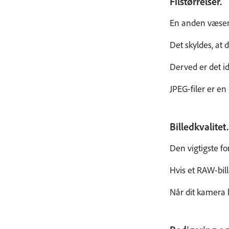
Filstørrelser.
En anden væsentl
Det skyldes, at 
Derved er det id
JPEG-filer er en
Billedkvalitet.
Den vigtigste fo
Hvis et RAW-bil
Når dit kamera 