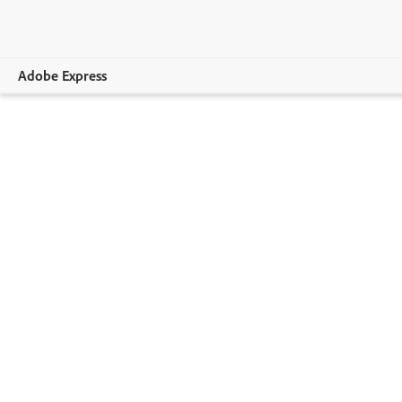
Adobe Express
Overview
Crear
Editar
Empresas
Sector educativo
Planes