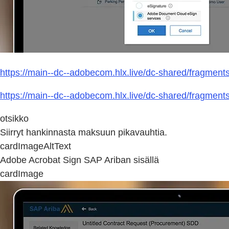
https://main--dc--adobecom.hlx.live/dc-shared/fragmen
https://main--dc--adobecom.hlx.live/dc-shared/fragmen
otsikko
Siirryt hankinnasta maksuun pikavauhtia.
cardImageAltText
Adobe Acrobat Sign SAP Ariban sisällä
cardImage