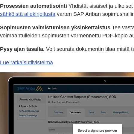
Prosessien automatisointi
Yhdistät sisäiset ja ulkoise
sähköistä allekirjoitusta
varten SAP Ariban sopimushalli
Sopimusten valmistumisen yksinkertaistus
Tee vastaa
voimaantulleiden sopimusten varmennettu PDF-kopio autom
Pysy ajan tasalla.
Voit seurata dokumentin tilaa mistä ta
Lue ratkaisutiivistelmä