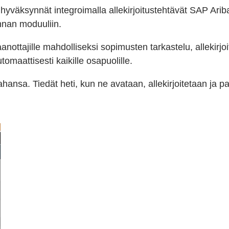
t hyväksynnät integroimalla allekirjoitustehtävät SAP Arib
nnan moduuliin.
nottajille mahdolliseksi sopimusten tarkastelu, allekirjoi
aattisesti kaikille osapuolille.
hansa. Tiedät heti, kun ne avataan, allekirjoitetaan ja p