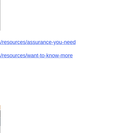
ts/resources/assurance-you-need
ts/resources/want-to-know-more