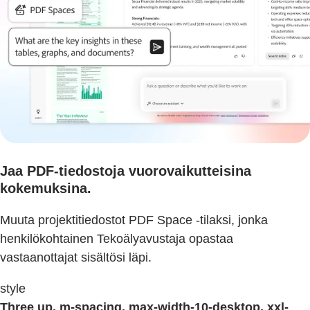
Jaa PDF-tiedostoja vuorovaikutteisina
kokemuksina.
Muuta projektitiedostot PDF Space -tilaksi, jonka
henkilökohtainen Tekoälyavustaja opastaa
vastaanottajat sisältösi läpi.
style
Three up, m-spacing, max-width-10-desktop, xxl-