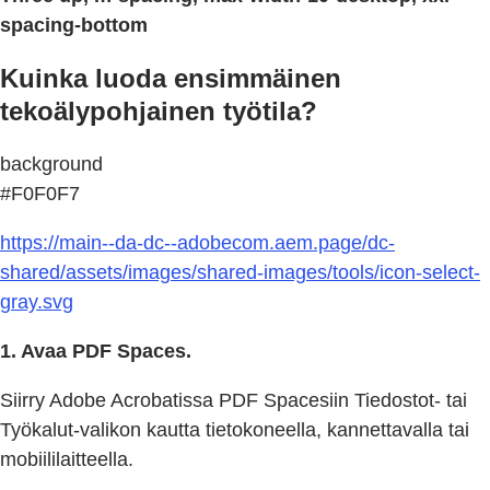
spacing-bottom
Kuinka luoda ensimmäinen
tekoälypohjainen työtila?
background
#F0F0F7
https://main--da-dc--adobecom.aem.page/dc-
shared/assets/images/shared-images/tools/icon-select-
gray.svg
1. Avaa PDF Spaces.
Siirry Adobe Acrobatissa PDF Spacesiin Tiedostot- tai
Työkalut-valikon kautta tietokoneella, kannettavalla tai
mobiililaitteella.