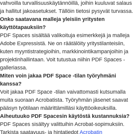
vahvoilla turvallisuuskäytännöillä, joihin kuuluvat salaus
ja hallitut jakoasetukset. Tällöin tietosi pysyvät turvassa.
Onko saatavana malleja yleisiin yritysten
käyttötapauksiin?
PDF Spaces sisältää valikoituja esimerkkejä ja malleja
Adobe Expressistä. Ne on räätälöity yritystilanteisiin,
kuten myyntistrategioihin, markkinointikampanjoihin ja
projektinhallintaan. Voit tutustua niihin PDF Spaces -
galleriassa.
Miten voin jakaa PDF Space -tilan työryhmäni
kanssa?
Voit jakaa PDF Space -tilan vaivattomasti kutsumalla
muita suoraan Acrobatista. Työryhmän jäsenet saavat
pääsyn työtilaan määrittämilläsi käyttöoikeuksilla.
Aiheutuuko PDF Spacesin käytöstä kustannuksia?
PDF Spaces sisältyy valittuihin Acrobat-sopimuksiin.
Tarkista saatavuus- ja hintatiedot
Acrobatin