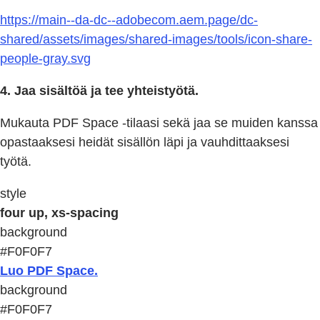
https://main--da-dc--adobecom.aem.page/dc-
shared/assets/images/shared-images/tools/icon-share-
people-gray.svg
4. Jaa sisältöä ja tee yhteistyötä.
Mukauta PDF Space -tilaasi sekä jaa se muiden kanssa
opastaaksesi heidät sisällön läpi ja vauhdittaaksesi
työtä.
style
four up, xs-spacing
background
#F0F0F7
Luo PDF Space.
background
#F0F0F7