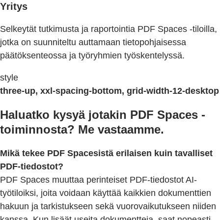
Yritys
Selkeytät tutkimusta ja raportointia PDF Spaces -tiloilla,
jotka on suunniteltu auttamaan tietopohjaisessa
päätöksenteossa ja työryhmien työskentelyssä.
style
three-up, xxl-spacing-bottom, grid-width-12-desktop
Haluatko kysyä jotakin PDF Spaces -
toiminnosta? Me vastaamme.
Mikä tekee PDF Spacesistä erilaisen kuin tavalliset
PDF-tiedostot?
PDF Spaces muuttaa perinteiset PDF-tiedostot AI-
työtiloiksi, joita voidaan käyttää kaikkien dokumenttien
hakuun ja tarkistukseen sekä vuorovaikutukseen niiden
kanssa. Kun lisäät useita dokumentteja, saat nopeasti