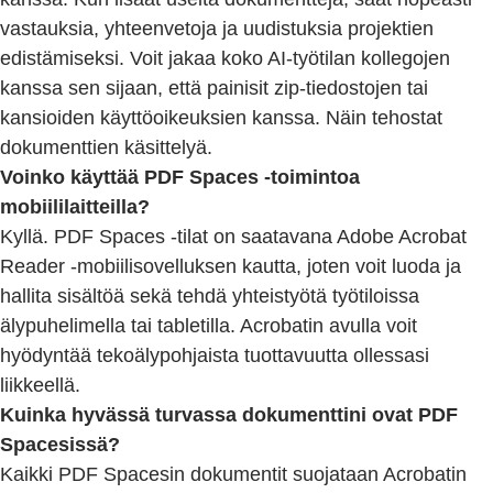
vastauksia, yhteenvetoja ja uudistuksia projektien
edistämiseksi. Voit jakaa koko AI-työtilan kollegojen
kanssa sen sijaan, että painisit zip-tiedostojen tai
kansioiden käyttöoikeuksien kanssa. Näin tehostat
dokumenttien käsittelyä.
Voinko käyttää PDF Spaces -toimintoa
mobiililaitteilla?
Kyllä. PDF Spaces -tilat on saatavana Adobe Acrobat
Reader -mobiilisovelluksen kautta, joten voit luoda ja
hallita sisältöä sekä tehdä yhteistyötä työtiloissa
älypuhelimella tai tabletilla. Acrobatin avulla voit
hyödyntää tekoälypohjaista tuottavuutta ollessasi
liikkeellä.
Kuinka hyvässä turvassa dokumenttini ovat PDF
Spacesissä?
Kaikki PDF Spacesin dokumentit suojataan Acrobatin