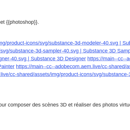
et {{photoshop}}.
img/product-icons/svg/substance-3d-modeler-40.svg | S
/svg/substance-3d-sampler-40.svg | Substance 3D Samp
igner-40.svg | Substance 3D Designer
https://main--cc-
Painter
https://main--cc--adobecom.aem.live/cc-shared/a
live/cc-shared/assets/img/product-icons/svg/substance
our composer des scènes 3D et réaliser des photos virtu