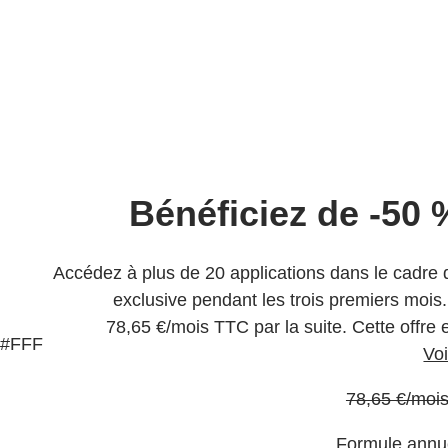
Bénéficiez de -50 
Accédez à plus de 20 applications dans le cadre d
exclusive pendant les trois premiers moi
78
,
65
€
/mois
TTC
par la suite. Cette offr
#FFF
Voi
Prix habituel
78
,
65
€
/moi
Formule annue