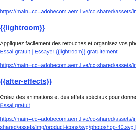
https://main--cc--adobecom.aem.live/cc-shared/assets/im
{{lightroom}}
Appliquez facilement des retouches et organisez vos pho
Essai gratuit | Essayer {{lightroom}} gratuitement
https://main--cc--adobecom.aem.live/cc-shared/assets/img
{{after-effects}}
Créez des animations et des effets spéciaux pour donne
Essai gratuit
https://main--cc--adobecom.aem.live/cc-shared/assets/im
shared/assets/img/product-icons/svg/photoshop-40.svg