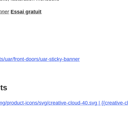
nner
Essai gratuit
s/uar/front-doors/uar-sticky-banner
ts
g/product-icons/svg/creative-cloud-40.svg | {{creative-c