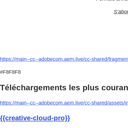
S’abo
https://main--cc--adobecom.aem.live/cc-shared/fragment
#F8F8F8
Téléchargements les plus couran
https://main--cc--adobecom.aem.live/cc-shared/assets/im
{{creative-cloud-pro}}