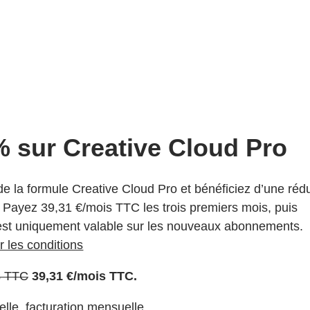
% sur Creative Cloud Pro
e la formule Creative Cloud Pro et bénéficiez d’une réd
s. Payez
39
,
31
€
/mois
TTC
les trois premiers mois, puis
e est uniquement valable sur les nouveaux abonnements.
r les conditions
Autre prix
s
TTC
39
,
31
€
/mois
TTC
.
lle, facturation mensuelle