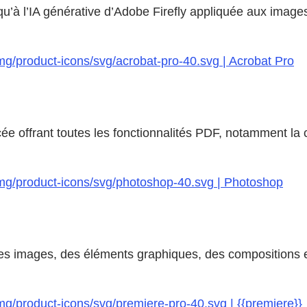
’à l’IA générative d’Adobe Firefly appliquée aux images, 
mg/product-icons/svg/acrobat-pro-40.svg | Acrobat Pro
e offrant toutes les fonctionnalités PDF, notamment la 
img/product-icons/svg/photoshop-40.svg | Photoshop
es images, des éléments graphiques, des compositions et
mg/product-icons/svg/premiere-pro-40.svg | {{premiere}}