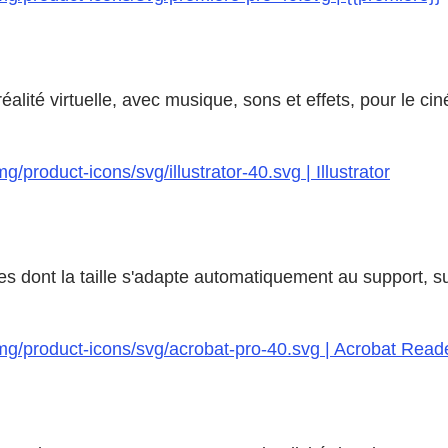
lité virtuelle, avec musique, sons et effets, pour le ciné
product-icons/svg/illustrator-40.svg | Illustrator
s dont la taille s'adapte automatiquement au support, su
mg/product-icons/svg/acrobat-pro-40.svg | Acrobat Read