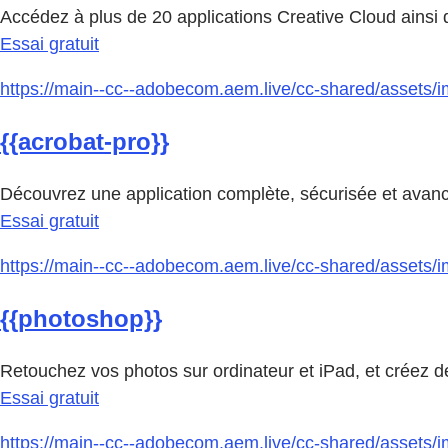
Accédez à plus de 20 applications Creative Cloud ainsi qu
Essai gratuit
https://main--cc--adobecom.aem.live/cc-shared/assets/i
{{acrobat-pro}}
Découvrez une application complète, sécurisée et avancé
Essai gratuit
https://main--cc--adobecom.aem.live/cc-shared/assets/
{{photoshop}}
Retouchez vos photos sur ordinateur et iPad, et créez d
Essai gratuit
https://main--cc--adobecom.aem.live/cc-shared/assets/i