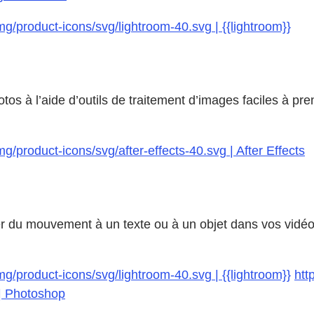
g/product-icons/svg/lightroom-40.svg | {{lightroom}}
tos à l’aide d’outils de traitement d’images faciles à p
/product-icons/svg/after-effects-40.svg | After Effects
r du mouvement à un texte ou à un objet dans vos vidéos
g/product-icons/svg/lightroom-40.svg | {{lightroom}}
htt
 | Photoshop