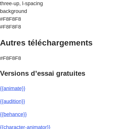
three-up, l-spacing
background
#F8F8F8
#F8F8F8
Autres téléchargements
#F8F8F8
Versions d’essai gratuites
{{animate}}
{{audition}}
{{behance}}
{{character-animator}}