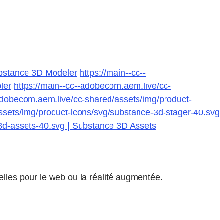
ubstance 3D Modeler
https://main--cc--
ler
https://main--cc--adobecom.aem.live/cc-
-adobecom.aem.live/cc-shared/assets/img/product-
ssets/img/product-icons/svg/substance-3d-stager-40.svg
-3d-assets-40.svg | Substance 3D Assets
elles pour le web ou la réalité augmentée.