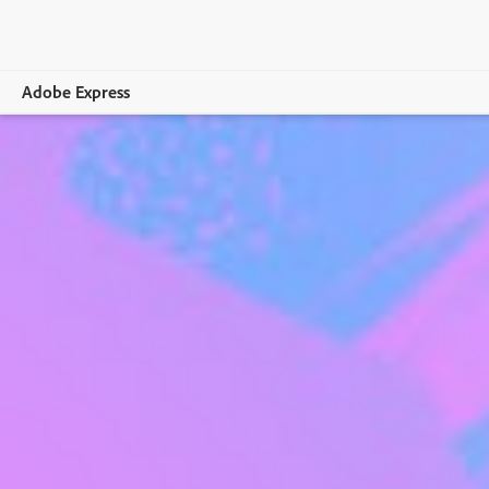
Adobe Express
Vue d’ensemble
Création
Modification
Entreprises
Enseignement
Comparer les formules