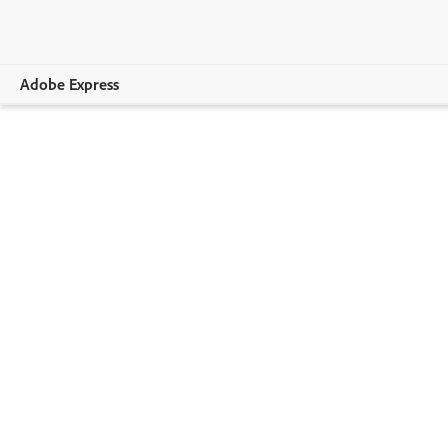
Adobe Express
Panoramica
Crea
Modifica
Per aziende
Istruzione
Piani