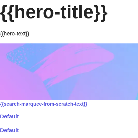
{{hero-title}}
{{hero-text}}
{{search-marquee-from-scratch-text}}
Default
Default