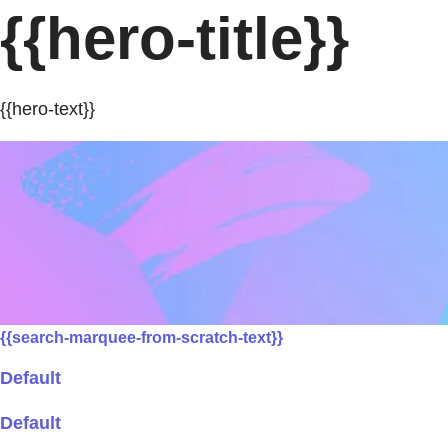
{{hero-title}}
{{hero-text}}
{{search-marquee-from-scratch-text}}
Default
Default