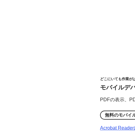
どこに
いても
作業が
モバイル
デ
PDFの
表示、
P
無料の
モバイ
Acrobat Reade