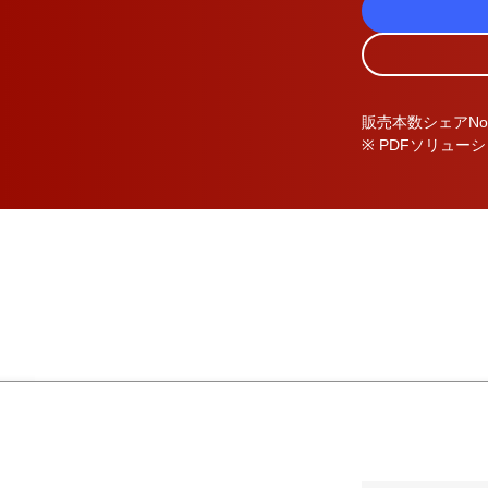
販売本数
シェア
No
※ PDF
ソリューシ