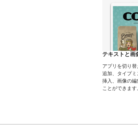
テキストと
画
アプリを
切り替
追加、
タイプミ
挿入、
画像の
編
ことができます