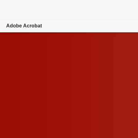
Adobe Acrobat
概要
機能
モバイル
プランを
比較
オンラインツール
ラーニングとサポート
無料で
始める