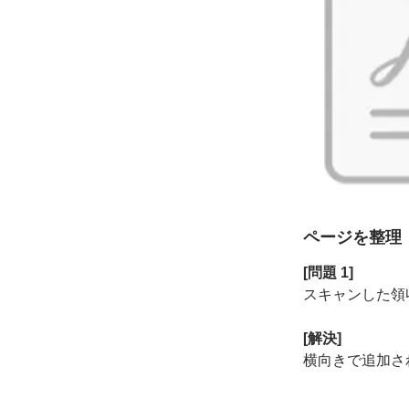
ページを
整理
[問題 1]
スキャンした
領
[解決]
横向きで
追加さ