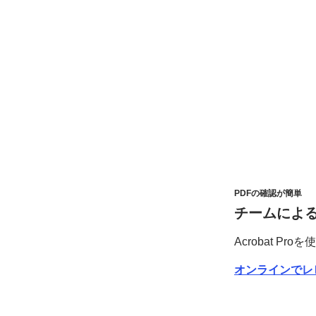
PDFの
確認が
簡単
チームに
よ
Acrobat Proを
使
オンラインで
レ