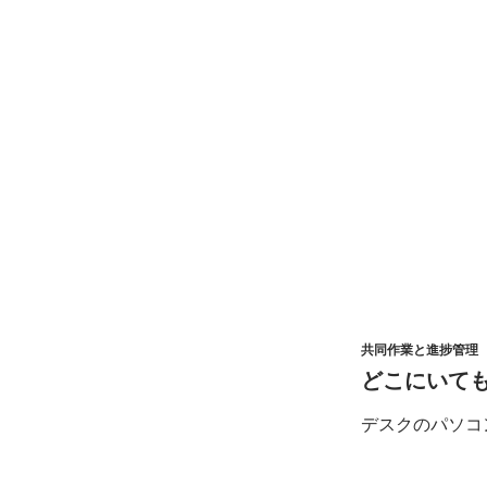
共同作業と
進捗管理
どこに
いて
デスクの
パソコ