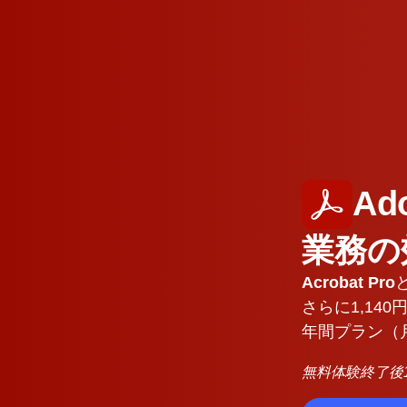
Ad
業務の
Acrobat Pro
さらに
1,140
円
年間プラン
（
無料体験終了後1